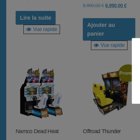
Le
Le
8.990,00
€
6.990,00
€
prix
prix
Lire la suite
initial
actuel
Ajouter au
Vue rapide
était :
est :
panier
8.990,00 €.
6.990,
Vue rapide
Promo !
Namco Dead Heat
Offroad Thunder