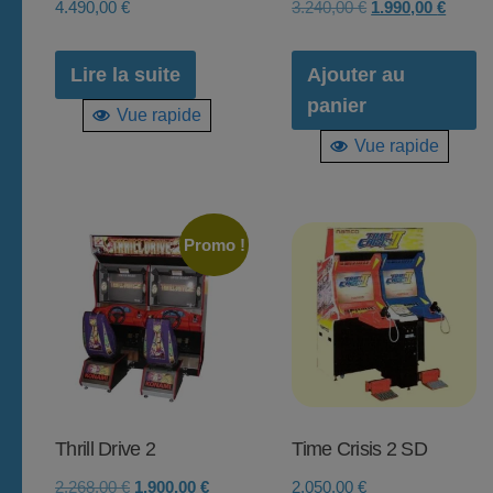
Le
Le
4.490,00
€
3.240,00
€
1.990,00
€
prix
prix
initial
actuel
Lire la suite
Ajouter au
était :
est :
panier
Vue rapide
3.240,00 €.
1.990,
Vue rapide
Promo !
Thrill Drive 2
Time Crisis 2 SD
Le
Le
2.268,00
€
1.900,00
€
2.050,00
€