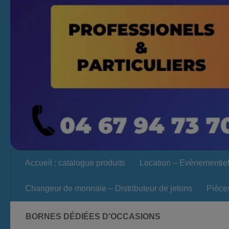
Accueil : catalogue produits
Location – Evènementie
Changeur de monnaie – Distributeur de jetons
Pièce
BORNES DÉDIÉES D'OCCASIONS