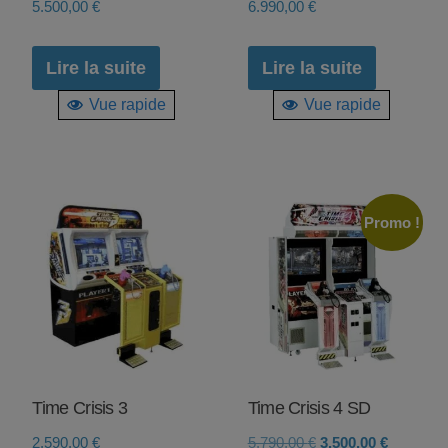
5.500,00
€
6.990,00
€
Lire la suite
Lire la suite
Vue rapide
Vue rapide
00 €.
Promo !
Time Crisis 3
Time Crisis 4 SD
Le
Le
2.590,00
€
5.790,00
€
3.500,00
€