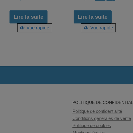
prix
prix
initial
actuel
Lire la suite
Lire la suite
était :
est :
Vue rapide
Vue rapide
5.790,00 €.
3.500,00 
POLITIQUE DE CONFIDENTIAL
Politique de confidentialité
Conditions générales de vente
Politique de cookies
Mentions légales