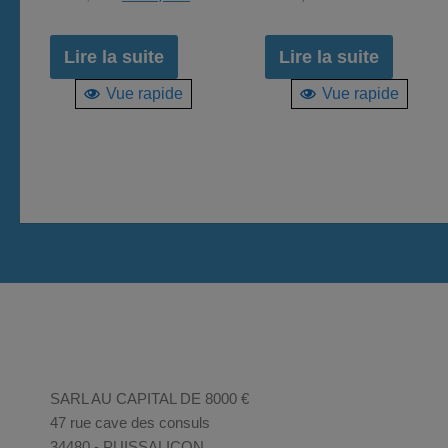
prix
prix
initial
actuel
Lire la suite
Lire la suite
était :
est :
Vue rapide
Vue rapide
2.268,00 €.
1.900,00 €.
SARL AU CAPITAL DE 8000 €
47 rue cave des consuls
34480 - PUISSALICON