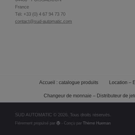
France
Tél: +33 (0) 4 67 94 73 70
contact@sud-automatic.com
Accueil : catalogue produits
Location – 
Changeur de monnaie – Distributeur de je
SUD AUTOMATIC © 2026. Tous droits réservés.
Fièrement propulsé par
- Conçu par
Thème Hueman