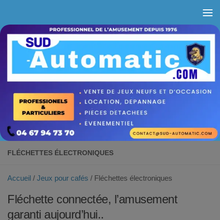
Skip to content
FLÉCHETTES ÉLECTRONIQUES
Accueil
/
Jeux pour cafés
/ Fléchettes électroniques
Fléchette connectée, l’amusement
garanti aujourd’hui..