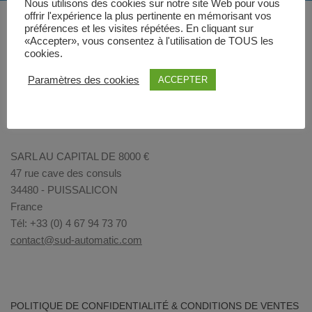
Nous utilisons des cookies sur notre site Web pour vous
offrir l'expérience la plus pertinente en mémorisant vos
préférences et les visites répétées. En cliquant sur
«Accepter», vous consentez à l'utilisation de TOUS les
cookies.
Paramètres des cookies
ACCEPTER
SARL AU CAPITAL DE 8000 €
47 rue cave des consuls
34480 - PUISSALICON
France
Tél: +33 (0) 4 67 94 73 70
contact@sud-automatic.com
POLITIQUE DE CONFIDENTIALITÉ & CONDITIONS DE VENTES