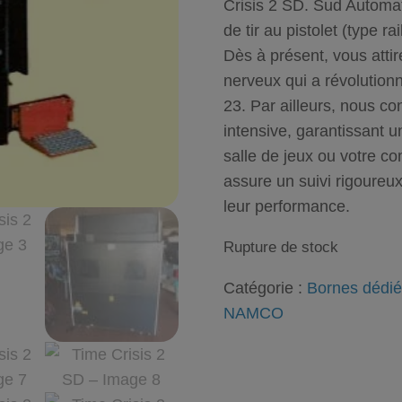
Crisis 2 SD
.
Sud Automat
de tir au pistolet (type
ra
Dès à présent, vous atti
nerveux qui a révolutionn
23. Par ailleurs, nous c
intensive, garantissant u
salle de jeux ou votre c
assure un suivi rigoure
leur performance.
Rupture de stock
Catégorie :
Bornes dédié
NAMCO