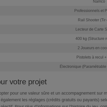
Namco
Professionnels et P
Rail Shooter (Tir
Lecteur de Carte S
400 kg (Structure 
2 Joueurs en coo
Pistolets à recul 
Électronique (Paramétrable P
ur votre projet
st opter pour une valeur sûre et un accompagnement sur 
 également
les réglages (crédits gratuits ou payants) se
éactif. Pour plus d’informations sur l’histoire du jeu, c