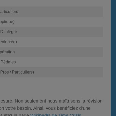
articuliers
 optique)
D intégré
renforcée)
pération
+ Pédales
ros / Particuliers)
mesure.
Non seulement
nous maîtrisons la révision
lon votre besoin.
Ainsi
, vous bénéficiez d’une
onsultez la page
Wikipedia de Time Crisis
.