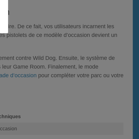
ion
léaire.
De ce fait
, vos utilisateurs incarnent les
es pistolets de ce
modèle d’occasion
devient un
tement contre Wild Dog.
Ensuite
, le système de
ans leur Game Room.
Finalement
, le mode
cade d’occasion
pour compléter votre parc ou votre
echniques
ccasion