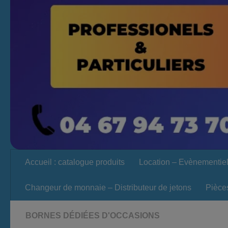
Accueil : catalogue produits
Location – Evènementie
Changeur de monnaie – Distributeur de jetons
Pièce
BORNES DÉDIÉES D'OCCASIONS