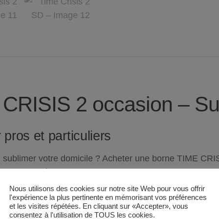
 CRISIS 2 occasion – Su
pros et particuliers
 sublimer votre domicile ? Acheter une borne
TIME CRIS
ers passionnés.
Sud Automatic
installe chez vous ce monum
z une expérience culte grâce à un gameplay nerveux qui a 
Nous utilisons des cookies sur notre site Web pour vous offrir
l'expérience la plus pertinente en mémorisant vos préférences
 exploitation intensive ou un usage privé, garantissant 
et les visites répétées. En cliquant sur «Accepter», vous
votre matériel reste performant.
consentez à l'utilisation de TOUS les cookies.