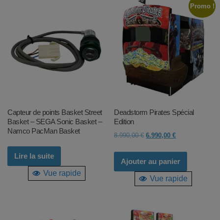
Promo !
Capteur de points Basket Street
Deadstorm Pirates Spécial
Basket – SEGA Sonic Basket –
Edition
Namco PacMan Basket
Le
Le
8.990,00
€
6.990,00
€
prix
prix
Lire la suite
initial
actuel
Ajouter au panier
était :
est :
Vue rapide
Vue rapide
8.990,00 €.
6.990,00 €.