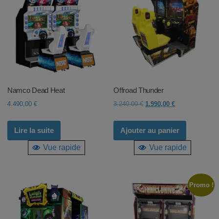
Namco Dead Heat
Offroad Thunder
Le
Le
4.490,00
€
3.240,00
€
1.990,00
€
prix
prix
initial
actuel
Lire la suite
Ajouter au panier
était :
est :
Vue rapide
Vue rapide
3.240,00 €.
1.990,00 €.
Promo !