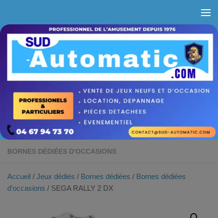
Skip to content
BORNES DÉDIÉES D'OCCASIONS
Accueil
/
Jeux dédiés
/
Bornes dédiées
/
Bornes dédiées
d'occasions
/ SEGA RALLY 2 DX