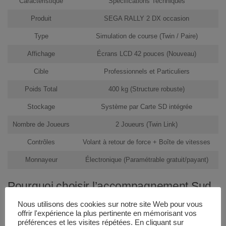
Caractéristique
Spécifications Techniques
Produit
SEGA RALLY 2 DX occasion
Type
Simulation de course (Twin / Paire)
Affichage
Écrans LCD 42 pouces (Nouveau)
Cible
Professionnels et Particuliers
Poids Total
400 kg (Structure robuste)
Stockage
Système par Carte SD intégrée
Nombre de Joueurs
2 Joueurs (Twin Link)
Contrôles
Volant à retour de force + Boîte de vitesses
Monnayeur
Électronique (Paramétrable gratuit/payant)
Pourquoi choisir l’accompagnement Sud
Automatic ?
Nous utilisons des cookies sur notre site Web pour vous
offrir l'expérience la plus pertinente en mémorisant vos
Tout d’abord, acheter votre SEGA RALLY 2 DX occasion chez
préférences et les visites répétées. En cliquant sur