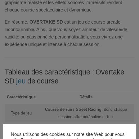
graphisme réaliste et les effets sonores immersifs rendent
chaque course spectaculaire et dynamique.
En résumé,
OVERTAKE SD
est un jeu de course arcade
incontournable. Ainsi, que vous soyez amateur de vitesse/de
rapidité ou passionné de personnalisation, vous vivrez une
expérience unique et intense à chaque session.
Tableau des caractéristique : Overtake
SD
jeu
de course
Caractéristique
Détails
Course de rue / Street Racing
, donc chaque
Type de jeu
session offre adrénaline et fun.
Wahlap Technology, ainsi vous bénéficiez d’un jeu
Développeur
Nous utilisons des cookies sur notre site Web pour vous
conçu par des experts en arcade.