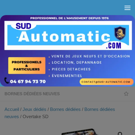
Skip to content
BORNES DÉDIÉES NEUVES
Accueil
/
Jeux dédiés
/
Bornes dédiées
/
Bornes dédiées
neuves
/ Overtake SD