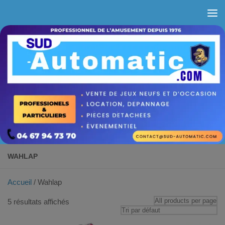
Skip to content
WAHLAP
Accueil
/ Wahlap
5 résultats affichés