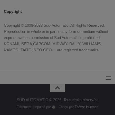
Copyright
Copyright © 1998-2023 Sud-Automatic. All Rights Reserved.
Reproduction in whole or in part in any form or medium without
express written permission of Sud Automatic is prohibited.
KONAMI, SEGA,CAPCOM, MIDWAY, BALLY, WILLIAMS,
NAMCO, TAITO, NEO GEO.... are registred trademarks.
SUD AUTOMATIC © 2026. Tous droits réservés.
Fièrement propulsé par
- Conçu par
Thème Hueman