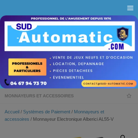
Skip to content
MONNAYEURS ET ACCESSOIRES
Accueil
/
Systèmes de Paiement
/
Monnayeurs et
accessoires
/ Monnayeur Electronique Alberici AL55-V