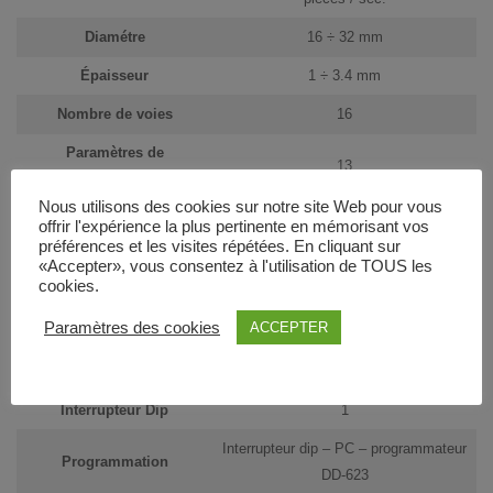
Diamétre
16 ÷ 32 mm
Épaisseur
1 ÷ 3.4 mm
Nombre de voies
16
Paramètres de
13
reconnaissance
Nous utilisons des cookies sur notre site Web pour vous
Antipêche
2 dispositifs mécaniques
offrir l'expérience la plus pertinente en mémorisant vos
préférences et les visites répétées. En cliquant sur
Antifraude
no
«Accepter», vous consentez à l'utilisation de TOUS les
cookies.
Capteurs optiques
3 paires
Paramètres des cookies
ACCEPTER
Capteurs magnétiques
V/S/I/A ver. 3 paires
Protocoles
ccTalk Italy / mod. – Pulse
Interrupteur Dip
1
Interrupteur dip – PC – programmateur
Programmation
DD-623