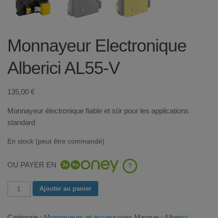
Monnayeur Electronique
Alberici AL55-V
135,00
€
Monnayeur électronique fiable et sûr pour les applications
standard
En stock (peut être commandé)
OU PAYER EN
?
quantité
Ajouter au panier
de
Monnayeur
Catégorie :
Monnayeurs et accessoires
Marque :
Alberici