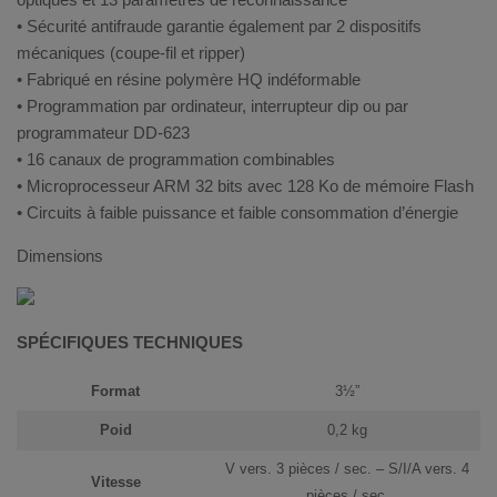
• Sécurité antifraude garantie également par 2 dispositifs
mécaniques (coupe-fil et ripper)
• Fabriqué en résine polymère HQ indéformable
• Programmation par ordinateur, interrupteur dip ou par
programmateur DD-623
• 16 canaux de programmation combinables
• Microprocesseur ARM 32 bits avec 128 Ko de mémoire Flash
• Circuits à faible puissance et faible consommation d’énergie
Dimensions
SPÉCIFIQUES TECHNIQUES
Format
3½”
Poid
0,2 kg
V vers. 3 pièces / sec. – S/I/A vers. 4
Vitesse
pièces / sec.