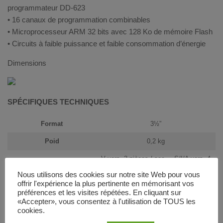
programmateur DD-623
• 16 canaux de programmation combinables
• Microprocesseur ARM 32 bits avec 128 Ko de mémoire Flash
• Circuits à faible puissance et faible consommation d’énergie
Dimensions
SPÉCIFIQUES TECHNIQUES
Format
3½”
Poid
0,2 kg
V vers. 3 pièces / sec. – S/I/A vers. 4
Vitesse
pièces / sec.
Nous utilisons des cookies sur notre site Web pour vous
offrir l'expérience la plus pertinente en mémorisant vos
Diamétre
16 ÷ 32 mm
préférences et les visites répétées. En cliquant sur
«Accepter», vous consentez à l'utilisation de TOUS les
Épaisseur
1 ÷ 3.4 mm
cookies.
Nombre de voies
16