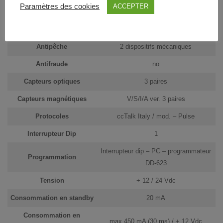
Paramètres des cookies
ACCEPTER
Paramètres de
13
reconnaissance
Antipêche
2 dispositifs mécaniques
Antifraude
no
Capteurs optiques
3 paires
Capteurs magnétiques
V/S/I/A ver. 3 paires
Protocoles
ccTalk Italy / mod. – Pulse
Interrupteur Dip
1
Interrupteur dip – PC – programmateur
Programmation
DD-623
Tension
+ 12 / 24 Vdc
Consommation en standby
20 mA
Consommation en
max 450 mA (30 ms) / + 12 Vdc