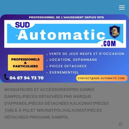
Skip to content
MONNAYEURS ET ACCESSOIRES
/
PRO GAMES
DAWPOL
/
PIÈCES DÉTACHÉES PAR MARQUE
D'APPAREIL
/
PIÈCES DÉTACHÉES KALKOMAT
/
PIÈCES
TABLE À PALET WIK
/
NATPOL
/
KALKOMAT
/
PIÈCES
DÉTACHÉES PROGAME DAWPOL