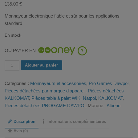
135,00
€
Monnayeur électronique fiable et sûr pour les applications
standard
En stock
OU PAYER EN
?
quantité
Ajouter au panier
de
Monnayeur
Catégories :
Monnayeurs et accessoires
,
Pro Games Dawpol
,
Electronique
Pièces détachées par marque d'appareil
,
Pièces détachées
Alberici
KALKOMAT
,
Pièces table à palet WIK
,
Natpol
,
KALKOMAT
,
AL55-
Pièces détachées PROGAME DAWPOL
Marque :
Alberici
S
Description
Informations complémentaires
Avis (0)