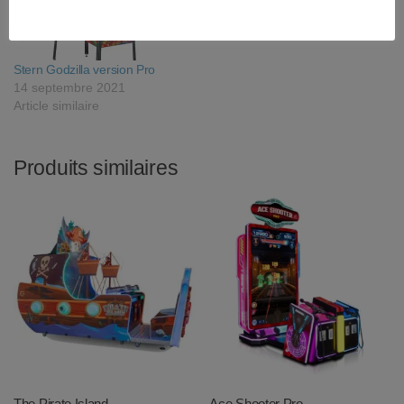
Stern Godzilla version Pro
14 septembre 2021
Article similaire
Produits similaires
The Pirate Island
Ace Shooter Pro