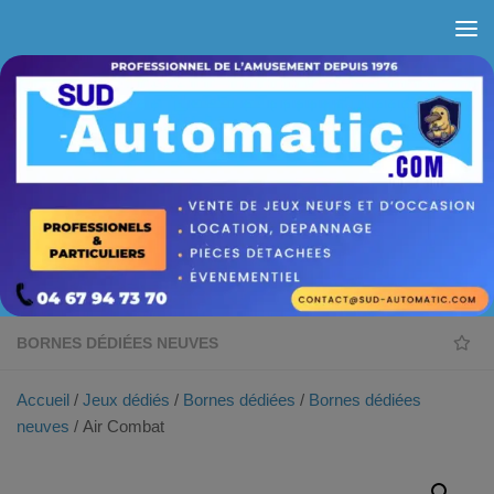
Skip to content
BORNES DÉDIÉES NEUVES
Accueil
/
Jeux dédiés
/
Bornes dédiées
/
Bornes dédiées
neuves
/ Air Combat