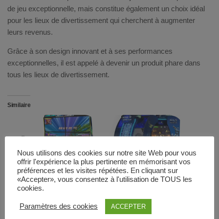
de jeu exceptionnelle, mais constitue également un choix idéal
pour les lieux de divertissement qui cherchent à augmenter
leurs revenus.
Grâce à son design innovant et à ses performances
exceptionnelles, il est appelé à devenir un produit phare dans
tous les lieux de divertissement.
Similaire
Nous utilisons des cookies sur notre site Web pour vous
offrir l'expérience la plus pertinente en mémorisant vos
Hover Rush
Halo Fireteam Raven
préférences et les visites répétées. En cliquant sur
«Accepter», vous consentez à l'utilisation de TOUS les
7 mai 2026
1 mars 2021
cookies.
Article similaire
Article similaire
Paramètres des cookies
ACCEPTER