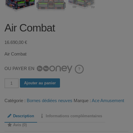
Air Combat
16.690,00
€
Air Combat
OU PAYER EN
?
quantité
Ajouter au panier
de
Air
Catégorie :
Bornes dédiées neuves
Marque :
Ace Amusement
Combat
Description
Informations complémentaires
Avis (0)