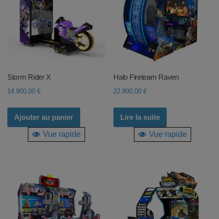
Storm Rider X
Halo Fireteam Raven
14.900,00
€
22.800,00
€
Ajouter au panier
Lire la suite
Vue rapide
Vue rapide