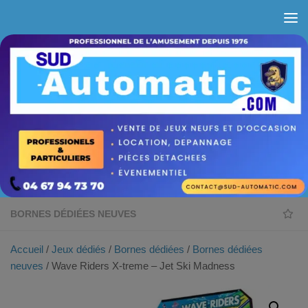
Skip to content
BORNES DÉDIÉES NEUVES
Accueil
/
Jeux dédiés
/
Bornes dédiées
/
Bornes dédiées
neuves
/ Wave Riders X-treme – Jet Ski Madness