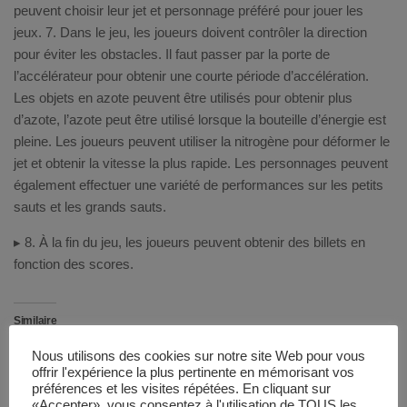
peuvent choisir leur jet et personnage préféré pour jouer les
jeux. 7. Dans le jeu, les joueurs doivent contrôler la direction
pour éviter les obstacles. Il faut passer par la porte de
l’accélérateur pour obtenir une courte période d’accélération.
Les objets en azote peuvent être utilisés pour obtenir plus
d’azote, l’azote peut être utilisé lorsque la bouteille d’énergie est
pleine. Les joueurs peuvent utiliser la nitrogène pour déformer le
jet et obtenir la vitesse la plus rapide. Les personnages peuvent
également effectuer une variété de performances sur les petits
sauts et les grands sauts.
▸ 8. À la fin du jeu, les joueurs peuvent obtenir des billets en
fonction des scores.
Similaire
Nous utilisons des cookies sur notre site Web pour vous
offrir l'expérience la plus pertinente en mémorisant vos
préférences et les visites répétées. En cliquant sur
«Accepter», vous consentez à l'utilisation de TOUS les