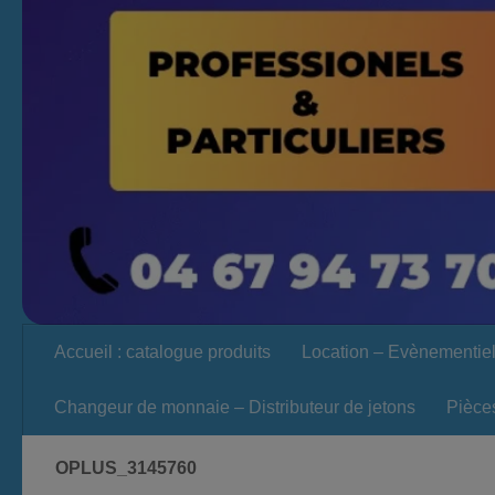
Accueil : catalogue produits
Location – Evènementie
Changeur de monnaie – Distributeur de jetons
Pièce
OPLUS_3145760