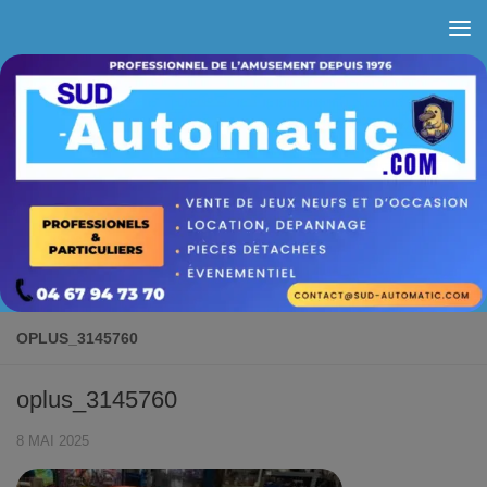
Skip to content
OPLUS_3145760
oplus_3145760
8 MAI 2025