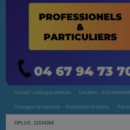
Accueil : catalogue produits
Location – Evènementie
Changeur de monnaie – Distributeur de jetons
Pièce
OPLUS_11534368