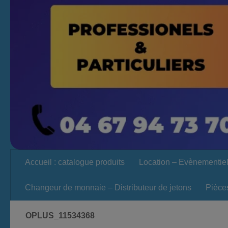
Accueil : catalogue produits
Location – Evènementie
Changeur de monnaie – Distributeur de jetons
Pièce
OPLUS_11534368