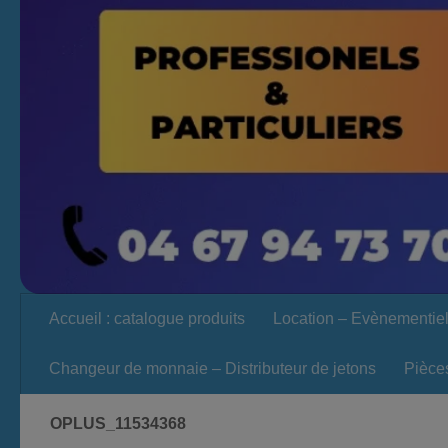
Accueil : catalogue produits
Location – Evènementie
Changeur de monnaie – Distributeur de jetons
Pièce
OPLUS_11534368