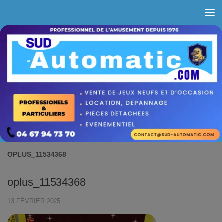
Skip to content
OPLUS_11534368
oplus_11534368
13 FÉVRIER 2025