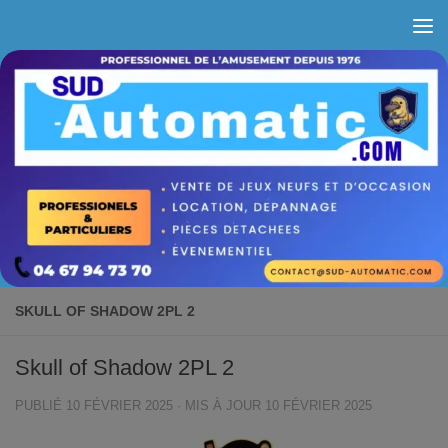
Skip to content
SKULL OF SHADOW 2PL 2
Skull of Shadow 2PL 2
PUBLIÉ
10 FÉVRIER 2025
· MIS À JOUR
10 FÉVRIER 2025