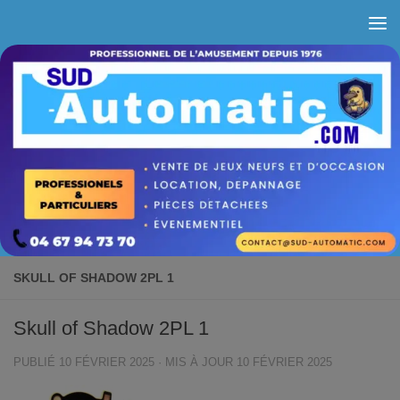
Skip to content
SKULL OF SHADOW 2PL 1
Skull of Shadow 2PL 1
PUBLIÉ
10 FÉVRIER 2025
· MIS À JOUR
10 FÉVRIER 2025