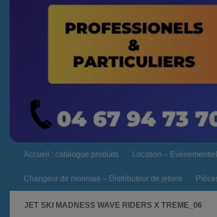
Accueil : catalogue produits
Location – Evènementie
Changeur de monnaie – Distributeur de jetons
Pièce
JET SKI MADNESS WAVE RIDERS X TREME_06