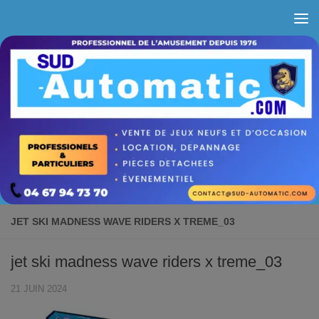
Skip to content
JET SKI MADNESS WAVE RIDERS X TREME_03
jet ski madness wave riders x treme_03
21 JUIN 2024