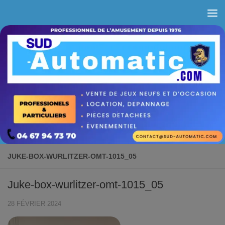
Skip to content
JUKE-BOX-WURLITZER-OMT-1015_05
Juke-box-wurlitzer-omt-1015_05
28 FÉVRIER 2024