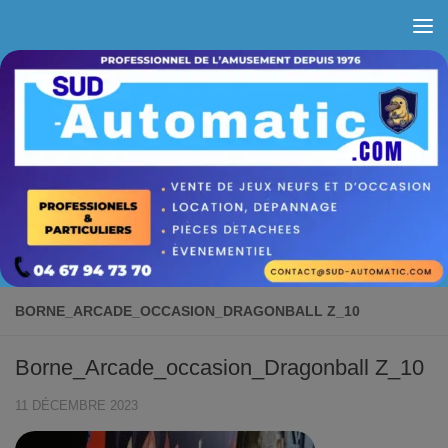
Skip to content
BORNE_ARCADE_OCCASION_DRAGONBALL Z_10
Borne_Arcade_occasion_Dragonball Z_10
11 DÉCEMBRE 2023