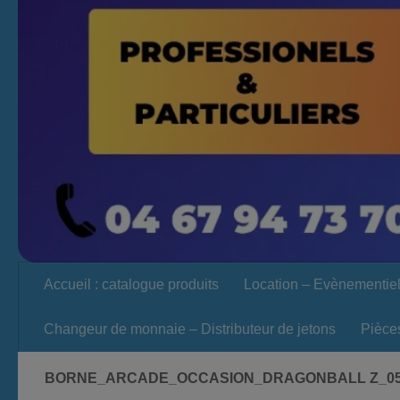
Accueil : catalogue produits
Location – Evènementie
Changeur de monnaie – Distributeur de jetons
Pièce
BORNE_ARCADE_OCCASION_DRAGONBALL Z_0