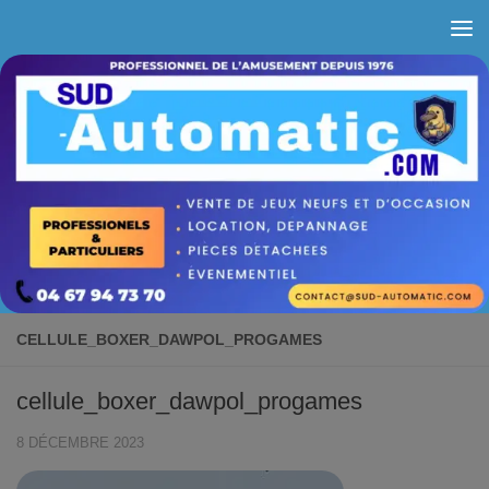
Skip to content
CELLULE_BOXER_DAWPOL_PROGAMES
cellule_boxer_dawpol_progames
8 DÉCEMBRE 2023