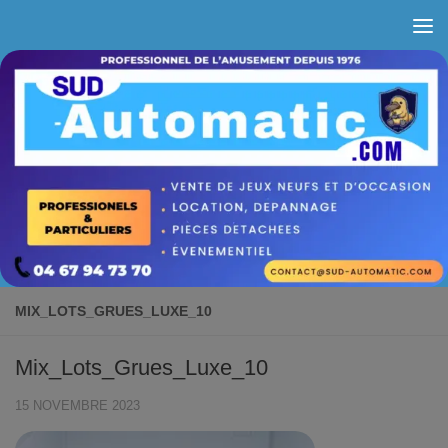
Skip to content
MIX_LOTS_GRUES_LUXE_10
Mix_Lots_Grues_Luxe_10
15 NOVEMBRE 2023