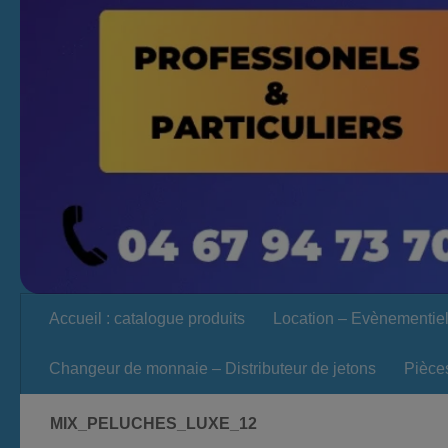
Accueil : catalogue produits
Location – Evènementie
Changeur de monnaie – Distributeur de jetons
Pièce
MIX_PELUCHES_LUXE_12