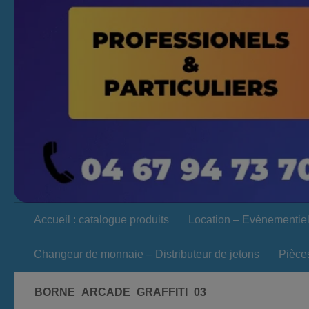
Accueil : catalogue produits
Location – Evènementie
Changeur de monnaie – Distributeur de jetons
Pièce
BORNE_ARCADE_GRAFFITI_03