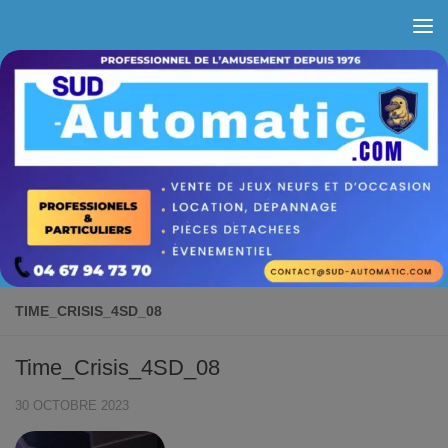
Skip to content
TIME_CRISIS_4SD_08
Time_Crisis_4SD_08
30 OCTOBRE 2023