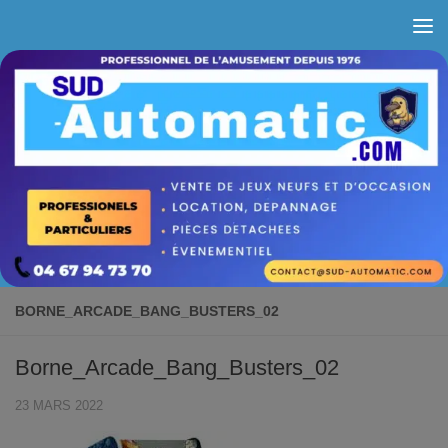
Skip to content
BORNE_ARCADE_BANG_BUSTERS_02
Borne_Arcade_Bang_Busters_02
23 MARS 2022