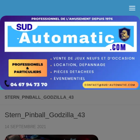
Skip to content
STERN_PINBALL_GODZILLA_43
Stern_Pinball_Godzilla_43
14 SEPTEMBRE 2021