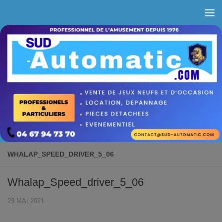
Skip to content
WHALAP_SPEED_DRIVER_5_06
Whalap_Speed_driver_5_06
23 MAI 2021