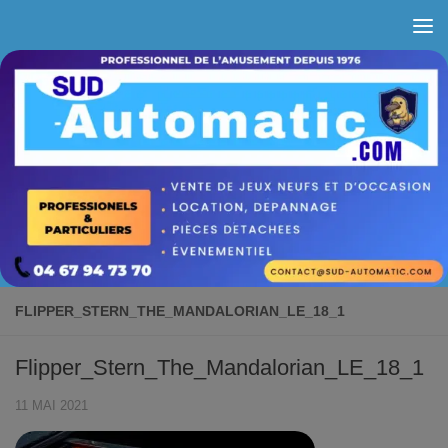
Skip to content
FLIPPER_STERN_THE_MANDALORIAN_LE_18_1
Flipper_Stern_The_Mandalorian_LE_18_1
11 MAI 2021