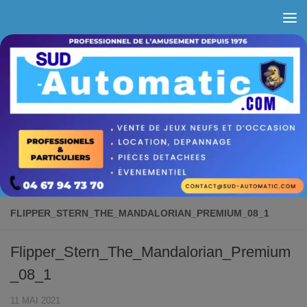
Skip to content
FLIPPER_STERN_THE_MANDALORIAN_PREMIUM_08_1
Flipper_Stern_The_Mandalorian_Premium
_08_1
11 MAI 2021