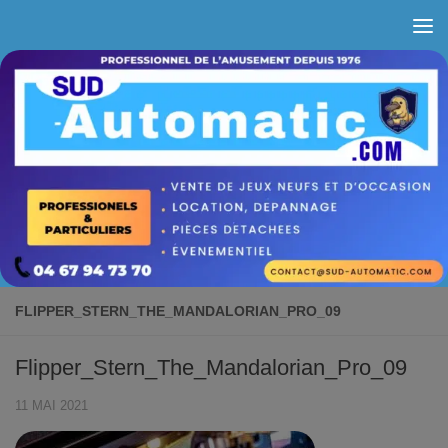
Skip to content
FLIPPER_STERN_THE_MANDALORIAN_PRO_09
Flipper_Stern_The_Mandalorian_Pro_09
11 MAI 2021