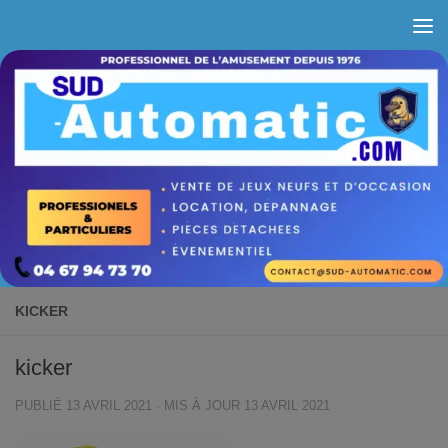
Skip to content
KICKER
kicker
PUBLIÉ
13 AVRIL 2021
· MIS À JOUR
13 AVRIL 2021