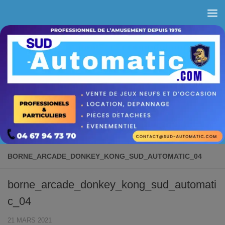
Skip to content
BORNE_ARCADE_DONKEY_KONG_SUD_AUTOMATIC_04
borne_arcade_donkey_kong_sud_automati
c_04
21 MARS 2021