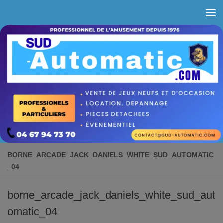
Skip to content
BORNE_ARCADE_JACK_DANIELS_WHITE_SUD_AUTOMATIC
_04
borne_arcade_jack_daniels_white_sud_aut
omatic_04