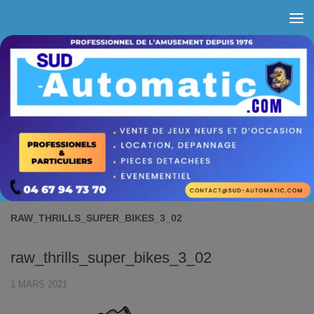
Skip to content
RAW_THRILLS_SUPER_BIKES_3_02
raw_thrills_super_bikes_3_02
1 MARS 2021