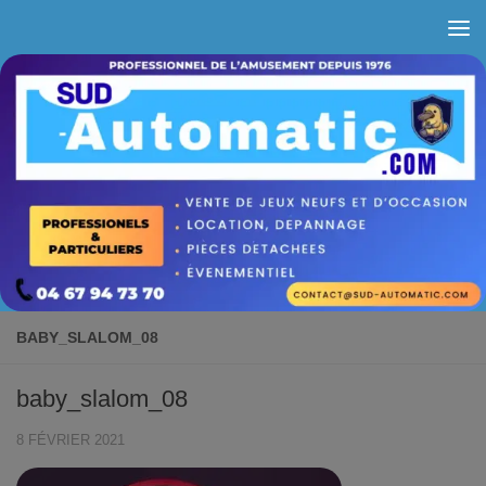
Skip to content
BABY_SLALOM_08
baby_slalom_08
8 FÉVRIER 2021