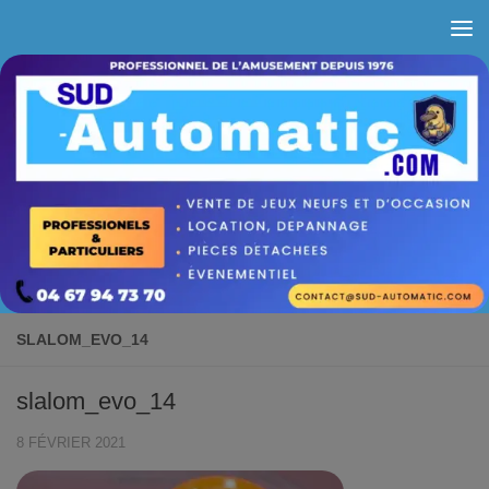
Skip to content
SLALOM_EVO_14
slalom_evo_14
8 FÉVRIER 2021