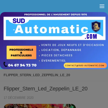
Skip to content
FLIPPER_STERN_LED_ZEPPELIN_LE_20
Flipper_Stern_Led_Zeppelin_LE_20
17 DÉCEMBRE 2020