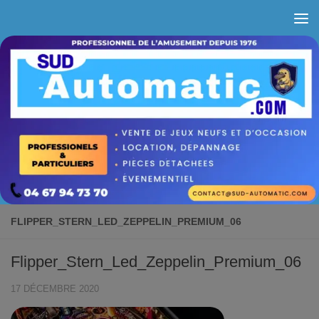
Skip to content
FLIPPER_STERN_LED_ZEPPELIN_PREMIUM_06
Flipper_Stern_Led_Zeppelin_Premium_06
17 DÉCEMBRE 2020