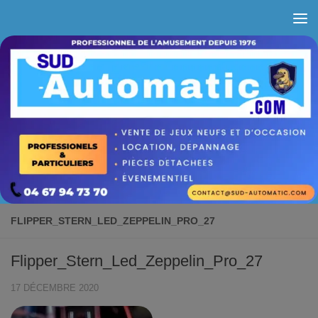
Skip to content
FLIPPER_STERN_LED_ZEPPELIN_PRO_27
Flipper_Stern_Led_Zeppelin_Pro_27
17 DÉCEMBRE 2020