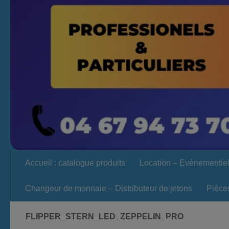
Accueil : catalogue produits
Location – Evènementie
Changeur de monnaie – Distributeur de jetons
Pièce
FLIPPER_STERN_LED_ZEPPELIN_PRO