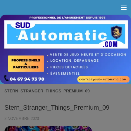
Skip to content
STERN_STRANGER_THINGS_PREMIUM_09
Stern_Stranger_Things_Premium_09
2 NOVEMBRE 2020