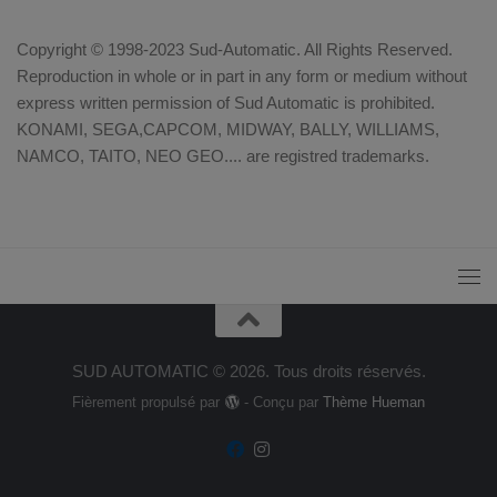
Copyright © 1998-2023 Sud-Automatic. All Rights Reserved.
Reproduction in whole or in part in any form or medium without
express written permission of Sud Automatic is prohibited.
KONAMI, SEGA,CAPCOM, MIDWAY, BALLY, WILLIAMS,
NAMCO, TAITO, NEO GEO.... are registred trademarks.
SUD AUTOMATIC © 2026. Tous droits réservés.
Fièrement propulsé par
- Conçu par
Thème Hueman