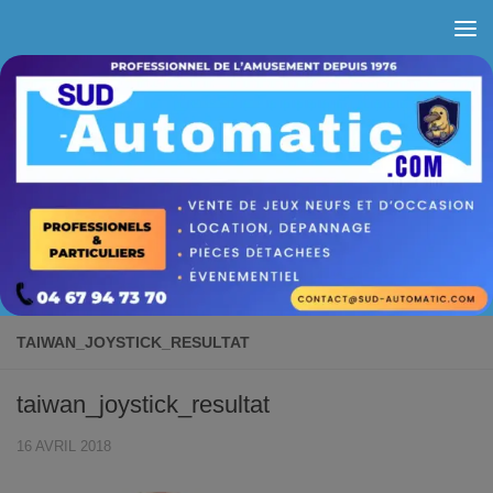
Skip to content
TAIWAN_JOYSTICK_RESULTAT
taiwan_joystick_resultat
16 AVRIL 2018