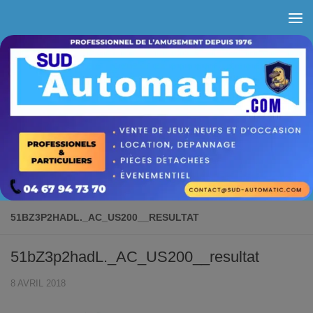
Skip to content
51BZ3P2HADL._AC_US200__RESULTAT
51bZ3p2hadL._AC_US200__resultat
8 AVRIL 2018