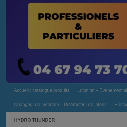
Accueil : catalogue produits
Location – Evènementie
Changeur de monnaie – Distributeur de jetons
Pièce
HYDRO THUNDER