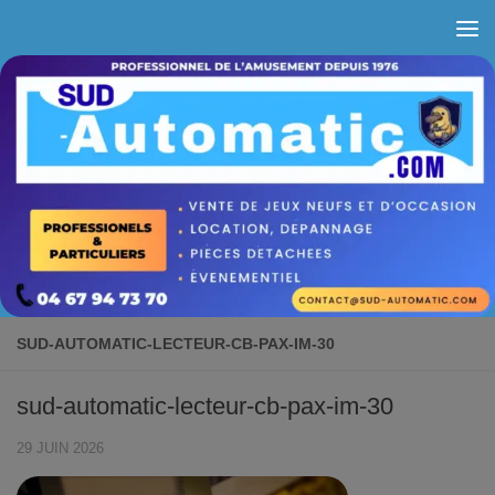
Skip to content
SUD-AUTOMATIC-LECTEUR-CB-PAX-IM-30
sud-automatic-lecteur-cb-pax-im-30
29 JUIN 2026